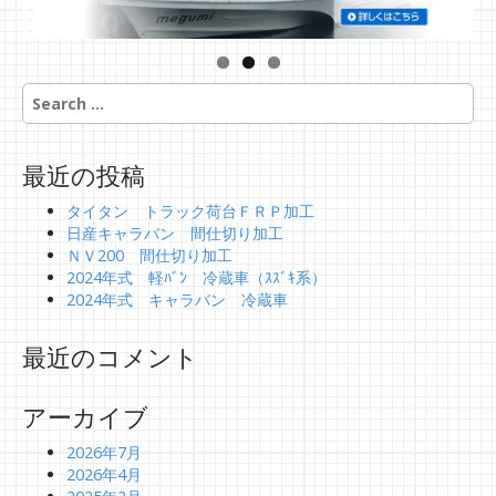
S
e
a
r
最近の投稿
c
h
タイタン トラック荷台ＦＲＰ加工
f
日産キャラバン 間仕切り加工
o
ＮＶ200 間仕切り加工
r
2024年式 軽ﾊﾞﾝ 冷蔵車（ｽｽﾞｷ系）
:
2024年式 キャラバン 冷蔵車
最近のコメント
アーカイブ
2026年7月
2026年4月