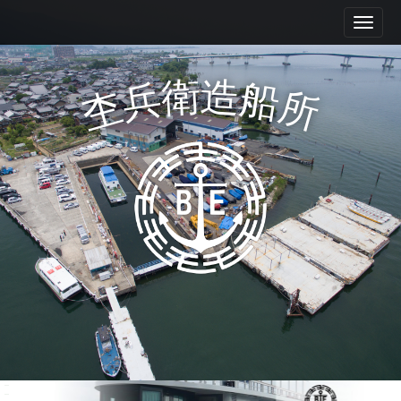
M
S
k
a
i
i
p
n
衛
造
兵
船
t
杢
所
m
o
e
c
n
o
n
u
t
e
n
t
Mokube shipyard Co., Ltd.