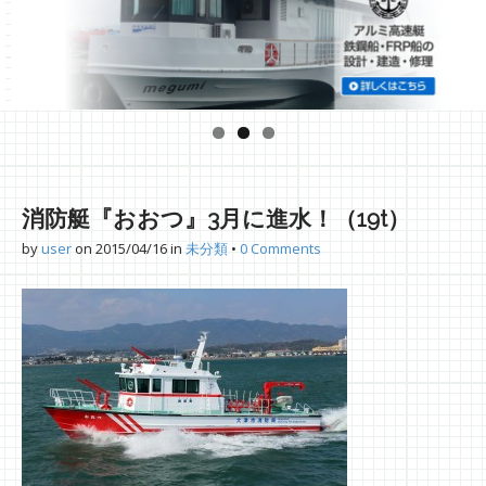
消防艇『おおつ』3月に進水！（19t）
by
user
on
2015/04/16
in
未分類
•
0 Comments