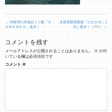
P
← 伊根湾の舟屋めぐり船『Ｋ
水質実験調査船『びわかぜ』2
ＡＭＯＭＥ６』進水！
月に進水！（71t） →
o
s
t
コメントを残す
n
メールアドレスが公開されることはありません。
※
が付
a
いている欄は必須項目です
v
コメント
※
i
g
a
t
i
o
n