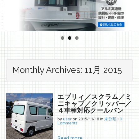
Monthly Archives: 11月 2015
エブリィ／スクラム／ミ
ニキャブ／クリッパー／
４車種対応クールバン
by
user
on
2015/11/18
in
未分類
•
0
Comments
Read more →