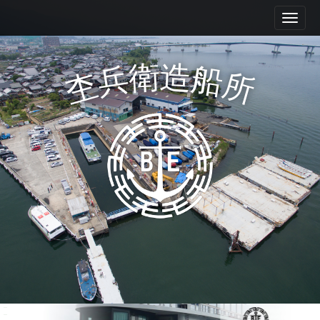
M
S
k
a
i
i
p
n
衛
造
兵
船
t
杢
所
m
o
e
c
n
o
n
u
t
e
n
t
Mokube shipyard Co., Ltd.