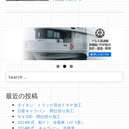
S
e
a
r
最近の投稿
c
h
タイタン トラック荷台ＦＲＰ加工
f
日産キャラバン 間仕切り加工
o
ＮＶ200 間仕切り加工
r
2024年式 軽ﾊﾞﾝ 冷蔵車（ｽｽﾞｷ系）
:
2024年式 キャラバン 冷蔵車