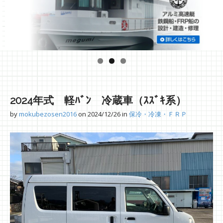
2024年式 軽ﾊﾞﾝ 冷蔵車（ｽｽﾞｷ系）
by
mokubezosen2016
on
2024/12/26
in
保冷・冷凍・ＦＲＰ