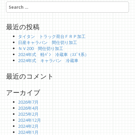
t
S
e
i
a
o
r
最近の投稿
n
c
h
タイタン トラック荷台ＦＲＰ加工
f
日産キャラバン 間仕切り加工
o
ＮＶ200 間仕切り加工
r
2024年式 軽ﾊﾞﾝ 冷蔵車（ｽｽﾞｷ系）
:
2024年式 キャラバン 冷蔵車
最近のコメント
アーカイブ
2026年7月
2026年4月
2025年2月
2024年12月
2024年2月
2024年1月