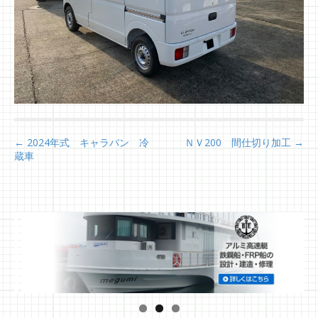
P
← 2024年式 キャラバン 冷
ＮＶ200 間仕切り加工 →
蔵車
o
s
t
n
a
v
i
g
a