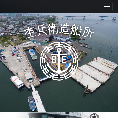
M
S
k
a
i
i
p
n
衛
造
兵
船
t
杢
所
m
o
e
c
n
o
n
u
t
e
n
t
Mokube shipyard Co., Ltd.