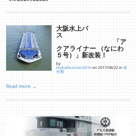
大阪水上バ
ス
「ア
クアライナー （なにわ
５号）」新改装！
by
mokubezosen2016
on
2017/06/22
in
未
分類
Read more →