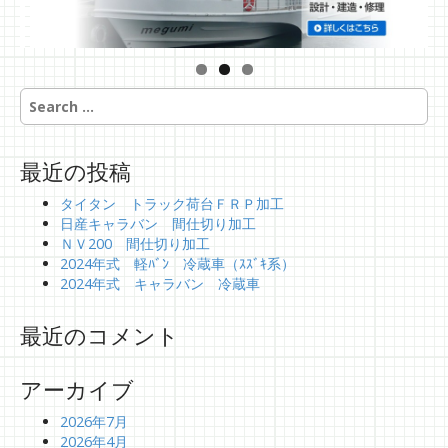
S
e
a
r
最近の投稿
c
h
タイタン トラック荷台ＦＲＰ加工
f
日産キャラバン 間仕切り加工
o
ＮＶ200 間仕切り加工
r
2024年式 軽ﾊﾞﾝ 冷蔵車（ｽｽﾞｷ系）
:
2024年式 キャラバン 冷蔵車
最近のコメント
アーカイブ
2026年7月
2026年4月