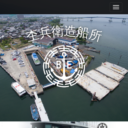
M
S
k
a
i
i
p
n
衛
造
兵
船
t
杢
所
m
o
e
c
n
o
n
u
t
e
n
t
Mokube shipyard Co., Ltd.