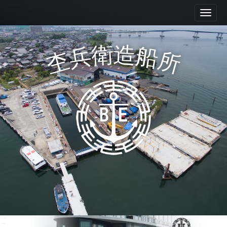
M
S
k
a
i
i
p
n
衛
造
兵
船
t
杢
所
m
o
e
c
n
o
n
u
t
e
n
t
Mokube shipyard Co., Ltd.