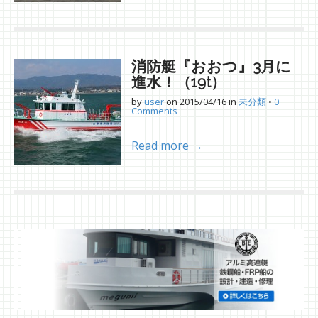
消防艇『おおつ』3月に
進水！（19t）
by
user
on
2015/04/16
in
未分類
•
0
Comments
Read more →