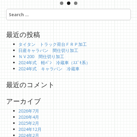
S
e
a
r
最近の投稿
c
h
タイタン トラック荷台ＦＲＰ加工
f
日産キャラバン 間仕切り加工
o
ＮＶ200 間仕切り加工
r
2024年式 軽ﾊﾞﾝ 冷蔵車（ｽｽﾞｷ系）
:
2024年式 キャラバン 冷蔵車
最近のコメント
アーカイブ
2026年7月
2026年4月
2025年2月
2024年12月
2024年2月