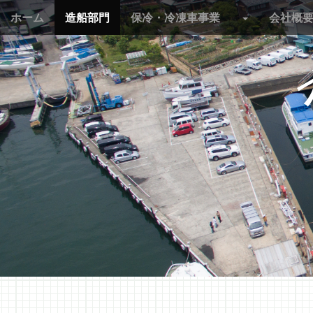
M
S
ホーム
造船部門
保冷・冷凍車事業
会社概
k
a
i
i
p
n
t
m
o
e
c
n
o
n
u
t
e
n
t