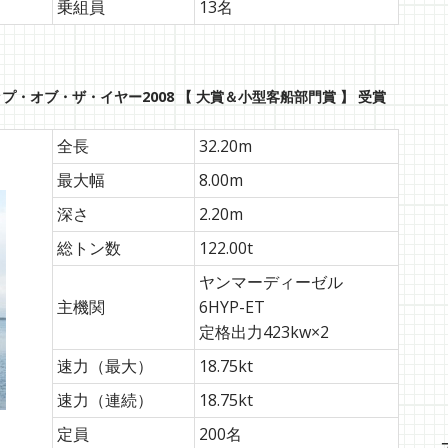
乗組員
13名
プ・オブ・ザ・イヤー2008 【 大賞＆小型客船部門賞 】 受賞
全長
32.20m
最大幅
8.00m
深さ
2.20m
総トン数
122.00t
ヤンマーディーゼル
主機関
6HYP-ET
定格出力423kw×2
速力（最大）
18.75kt
速力（連続）
18.75kt
定員
200名