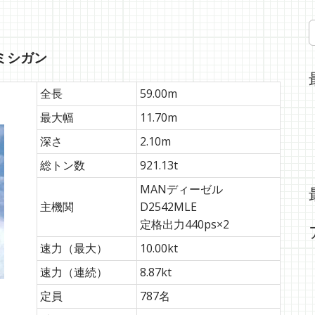
S
e
a
ミシガン
r
c
全長
59.00m
h
f
最大幅
11.70m
o
r
深さ
2.10m
:
総トン数
921.13t
MANディーゼル
主機関
D2542MLE
定格出力440ps×2
速力（最大）
10.00kt
速力（連続）
8.87kt
定員
787名