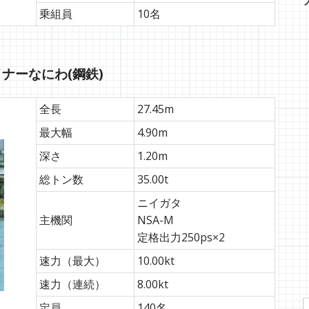
乗組員
10名
ナーなにわ(鋼鉄)
全長
27.45m
最大幅
4.90m
深さ
1.20m
総トン数
35.00t
ニイガタ
主機関
NSA-M
定格出力250ps×2
速力（最大）
10.00kt
速力（連続）
8.00kt
定員
140名