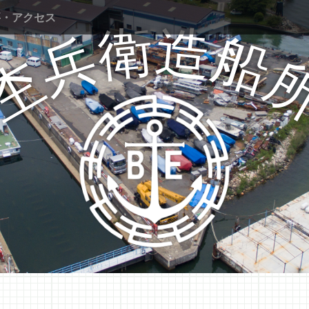
要・アクセス
衛
造
兵
船
杢
Mokube shipyard Co., Ltd.