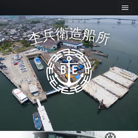
M
S
k
a
i
i
p
n
衛
造
兵
船
t
杢
所
m
o
e
c
n
o
n
u
t
e
n
t
Mokube shipyard Co., Ltd.