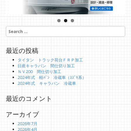
S
e
a
r
最近の投稿
c
h
タイタン トラック荷台ＦＲＰ加工
f
日産キャラバン 間仕切り加工
o
ＮＶ200 間仕切り加工
r
2024年式 軽ﾊﾞﾝ 冷蔵車（ｽｽﾞｷ系）
:
2024年式 キャラバン 冷蔵車
最近のコメント
アーカイブ
2026年7月
2026年4月