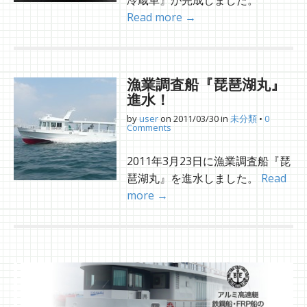
冷蔵車』が完成しました。
Read more →
漁業調査船『琵琶湖丸』
進水！
by
user
on
2011/03/30
in
未分類
•
0
Comments
2011年3月23日に漁業調査船『琵
琶湖丸』を進水しました。
Read
more →