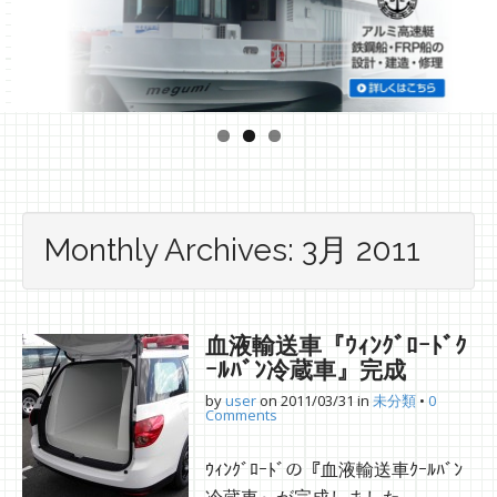
Monthly Archives: 3月 2011
血液輸送車『ｳｨﾝｸﾞﾛｰﾄﾞｸ
ｰﾙﾊﾞﾝ冷蔵車』完成
by
user
on
2011/03/31
in
未分類
•
0
Comments
ｳｨﾝｸﾞﾛｰﾄﾞの『血液輸送車ｸｰﾙﾊﾞﾝ