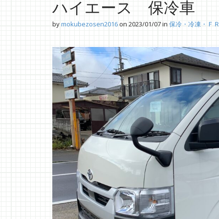
ハイエース 保冷車
by
mokubezosen2016
on
2023/01/07
in
保冷・冷凍・Ｆ