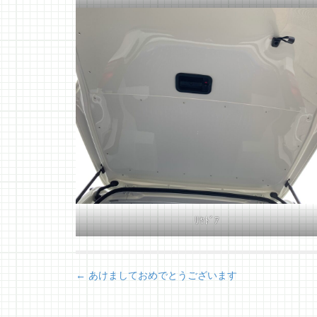
ﾘﾔﾄﾞｱ
P
← あけましておめでとうございます
o
s