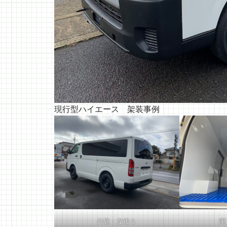
現行型ハイエース 架装事例
外観：左後ろ
庫