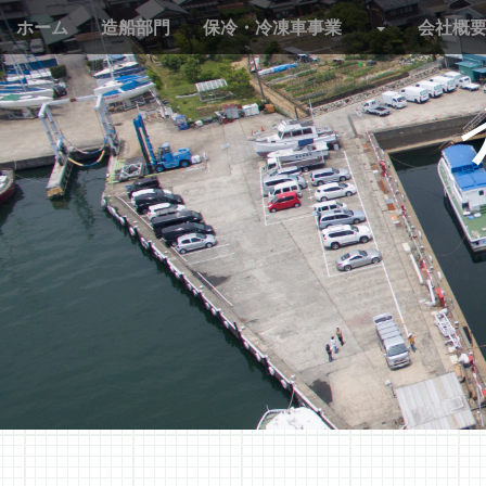
M
S
ホーム
造船部門
保冷・冷凍車事業
会社概
k
a
i
i
p
n
t
m
o
e
c
n
o
n
u
t
e
n
t