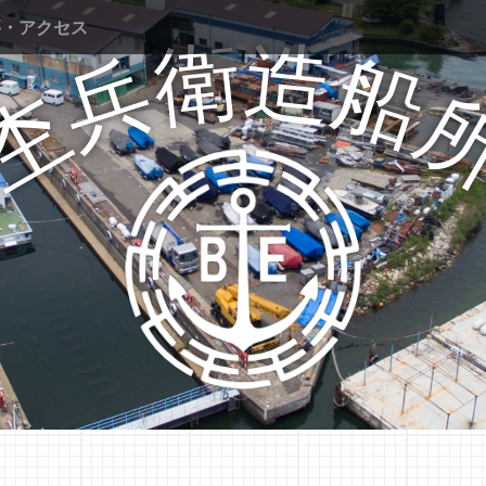
要・アクセス
衛
造
兵
船
杢
Mokube shipyard Co., Ltd.