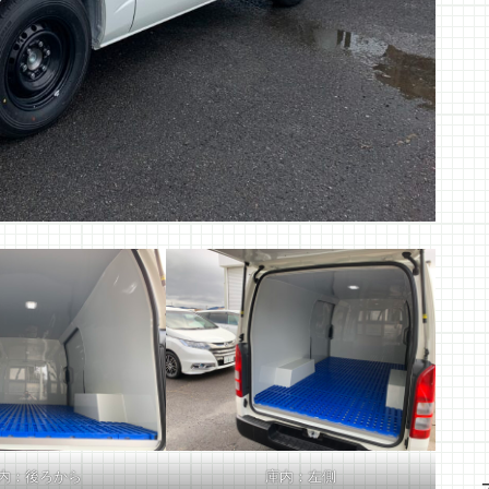
内：後ろから
庫内：左側