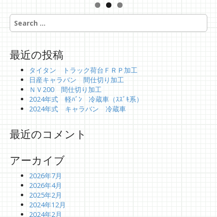
S
e
a
r
最近の投稿
c
h
タイタン トラック荷台ＦＲＰ加工
f
日産キャラバン 間仕切り加工
o
ＮＶ200 間仕切り加工
r
2024年式 軽ﾊﾞﾝ 冷蔵車（ｽｽﾞｷ系）
:
2024年式 キャラバン 冷蔵車
最近のコメント
アーカイブ
2026年7月
2026年4月
2025年2月
2024年12月
2024年2月