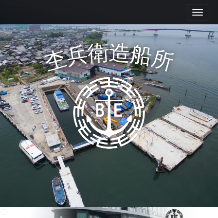
M
S
k
a
i
i
p
n
衛
造
兵
船
t
杢
所
m
o
e
c
n
o
n
u
t
e
n
t
Mokube shipyard Co., Ltd.