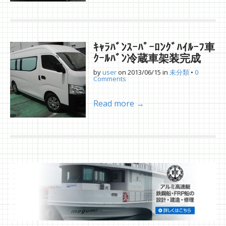
ｷｬﾗﾊﾞﾝｽｰﾊﾟｰﾛﾝｸﾞﾊｲﾙｰﾌ車
ｸｰﾙﾊﾞﾝ冷蔵車架装完成
by
user
on
2013/06/15
in
未分類
•
0
Comments
Read more →