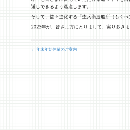
返しできるよう邁進します。
そして、益々進化する「杢兵衛造船所（もくべ
2023年が、皆さま方にとりまして、実り多き
P
← 年末年始休業のご案内
o
s
t
n
a
v
i
g
a
t