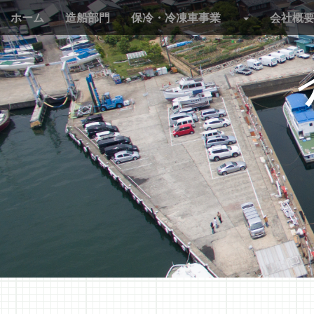
M
S
ホーム
造船部門
保冷・冷凍車事業
会社概
k
a
i
i
p
n
t
m
o
e
c
n
o
n
u
t
e
n
t