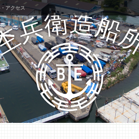
要・アクセス
衛
造
兵
船
杢
Mokube shipyard Co., Ltd.