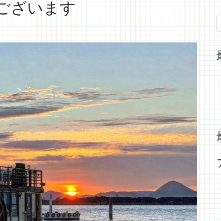
ございます
S
e
a
r
c
h
f
o
r
: