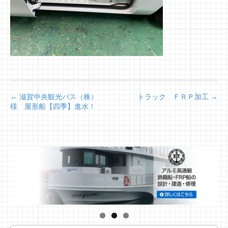
P
← 滋賀中央観光バス（株）
トラック ＦＲＰ加工 →
様 屋形船【四季】進水！
o
s
t
n
a
v
i
g
a