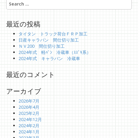
t
S
e
i
a
o
r
最近の投稿
n
c
h
タイタン トラック荷台ＦＲＰ加工
f
日産キャラバン 間仕切り加工
o
ＮＶ200 間仕切り加工
r
2024年式 軽ﾊﾞﾝ 冷蔵車（ｽｽﾞｷ系）
:
2024年式 キャラバン 冷蔵車
最近のコメント
アーカイブ
2026年7月
2026年4月
2025年2月
2024年12月
2024年2月
2024年1月
2023年3月