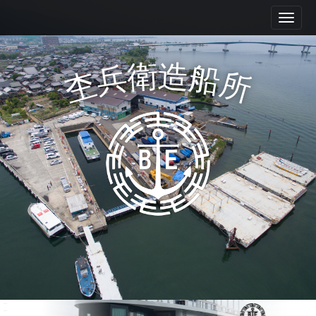
M
S
k
a
i
i
p
n
衛
造
兵
船
t
杢
所
m
o
e
c
n
o
n
u
t
e
n
t
Mokube shipyard Co., Ltd.