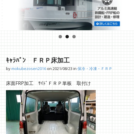
ｷｬﾗﾊﾞﾝ ＦＲＰ床加工
by
mokubezosen2016
on
2021/08/23
in
保冷・冷凍・ＦＲＰ
床面FRP加工 ｻｲﾄﾞＦＲＰ単板 取付け